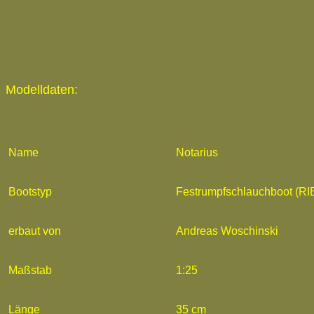
Modelldaten:
Name
Notarius
Bootstyp
Festrumpfschlauchboot (RI
erbaut von
Andreas Woschinski
Maßstab
1:25
Länge
35 cm